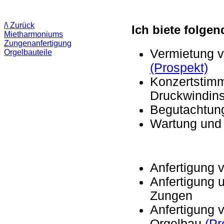
/\ Zurück
Ich biete folge
Mietharmoniums
Zungenanfertigung
Vermietung v
Orgelbauteile
(Prospekt)
Konzertstim
Druckwindins
Begutachtun
Wartung und
Anfertigung
Anfertigung 
Zungen
Anfertigung 
Orgelbau
(Pr